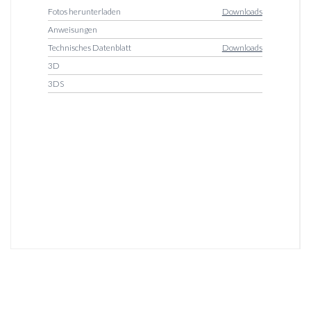
Fotos herunterladen
Downloads
Anweisungen
Technisches Datenblatt
Downloads
3D
3DS