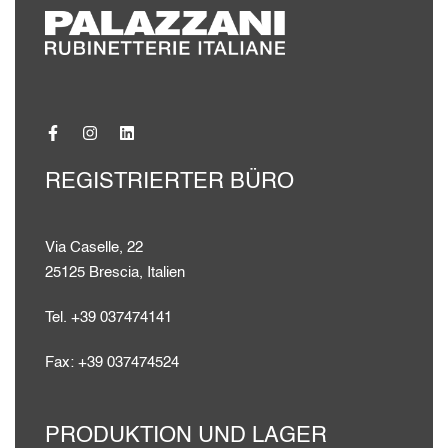
Fotos
Downloads
herunterladen
Anweisungen
Downloads
Technisches
Downloads
Datenblatt
3D
Downloads
3DS
REGISTRIERTER BÜRO
Via Caselle, 22
25125 Brescia, Italien
Tel. +39 037474141
Fax: +39 037474524
PRODUKTION UND LAGER