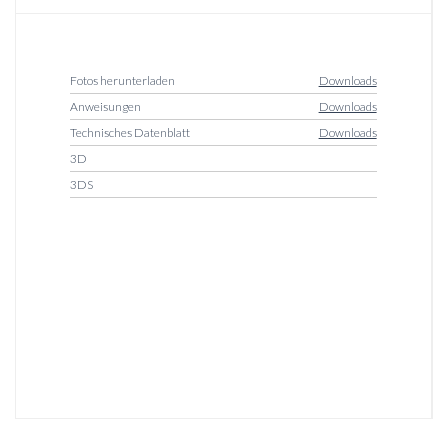
Fotos herunterladen
Downloads
Anweisungen
Downloads
Technisches Datenblatt
Downloads
3D
3DS