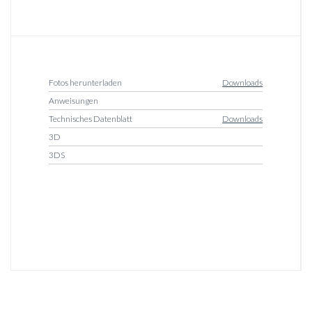
Fotos herunterladen
Downloads
Anweisungen
Technisches Datenblatt
Downloads
3D
3DS